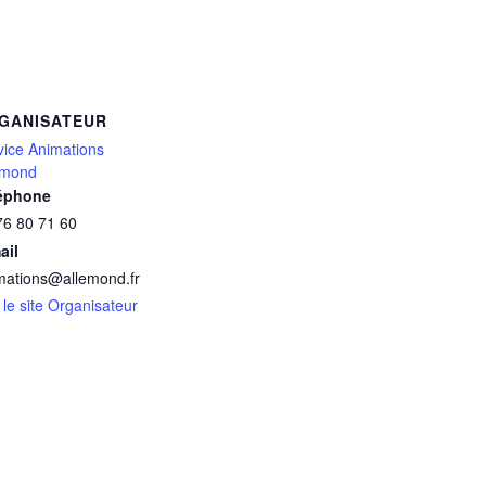
GANISATEUR
vice Animations
emond
éphone
76 80 71 60
ail
mations@allemond.fr
 le site Organisateur