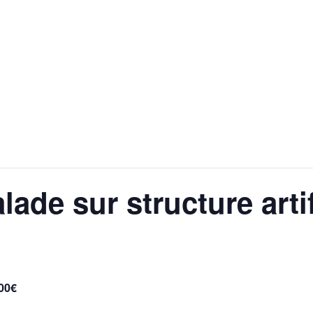
 QUOTIDIEN
DÉCOUVRIR ALLEMOND
MES DÉ
ade sur structure artif
,00€