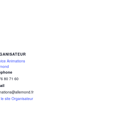
GANISATEUR
vice Animations
emond
éphone
76 80 71 60
ail
mations@allemond.fr
 le site Organisateur