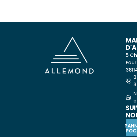
MAI
D'
5 Ch
Faur
3811
0
3
N
c
SUI
NOU
PAN
POC