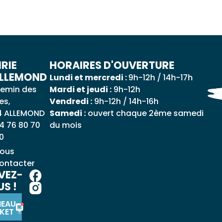
RIE
HORAIRES D'OUVERTURE
ALLEMOND
Lundi et mercredi :
9h-12h / 14h-17h
emin des
Mardi et jeudi :
9h-12h
es,
Vendredi :
9h-12h / 14h-16h
4 ALLEMOND
Samedi :
ouvert chaque 2ème samedi
4 76 80 70
du mois
0
ous
ontacter
VEZ-
S !
NEAU
KET