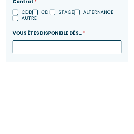
Contrat
*
CDD
CDI
STAGE
ALTERNANCE
AUTRE
VOUS ÊTES DISPONIBLE DÈS...
*
C.V
*
LETTRE DE MOTIVATION
*
*
MESSAGE
*
M
O