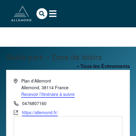
Skate park – Zone de loisirs
« Tous les Évènements
Adresse
Plan d'Allemont
Allemond
,
38114
France
Recevoir l’Itinéraire à suivre
Téléphone
0476807160
Site
https://allemond.fr/
web