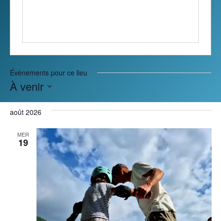
Évènements pour ce lieu
À venir
Sélectionnez
une
août 2026
date.
MER
19