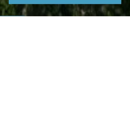
À NE PAS
MANQUER
Suivez les dernières nouvelles de la commune et
ne manquez aucun événement. Travaux, culture,
animations, vie associative…