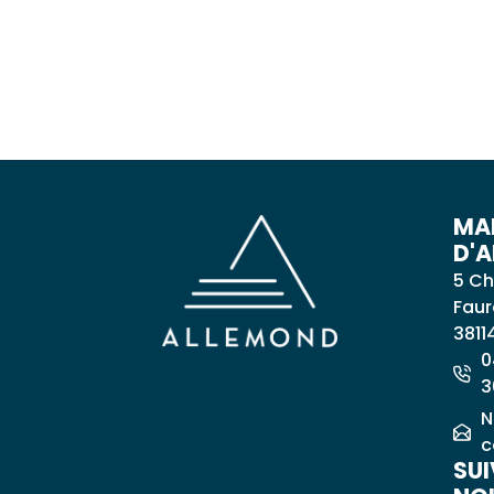
MAI
D'
5 Ch
Faur
3811
0
3
N
c
SUI