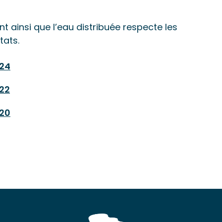
t ainsi que l’eau distribuée respecte les
tats.
024
022
020