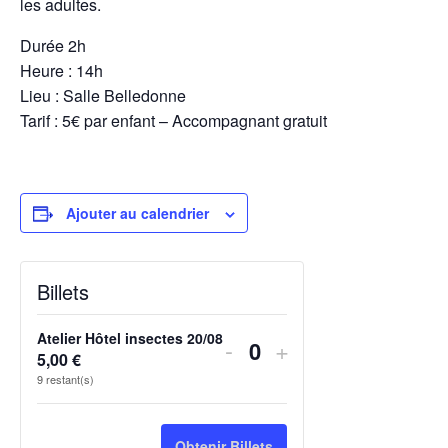
les adultes.
Durée 2h
Heure : 14h
Lieu : Salle Belledonne
Tarif :
5€ par enfant – Accompagnant gratuit
Ajouter au calendrier
Billets
Atelier Hôtel insectes 20/08
-
+
Quantité
5,00
€
9
restant(s)
Obtenir Billets