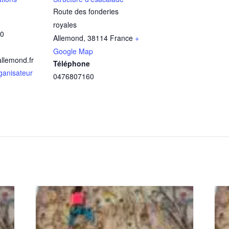
Route des fonderies
royales
60
Allemond
,
38114
France
+
Google Map
llemond.fr
Téléphone
rganisateur
0476807160