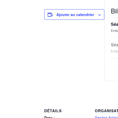
Bil
Ajouter au calendrier
Séa
Enfa
Séa
Enfa
DÉTAILS
ORGANISA
Service Anima
Date :