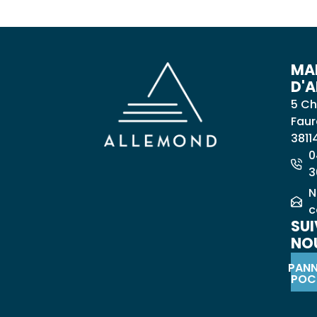
MAI
D'
5 Ch
Faur
3811
0
3
N
c
SUI
NOU
PAN
POC