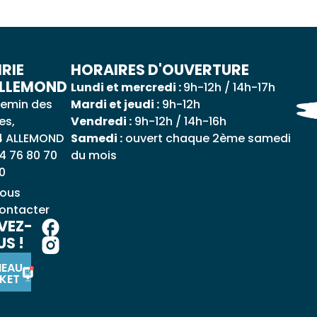
RIE
HORAIRES D'OUVERTURE
ALLEMOND
Lundi et mercredi :
9h-12h / 14h-17h
emin des
Mardi et jeudi :
9h-12h
es,
Vendredi :
9h-12h / 14h-16h
4 ALLEMOND
Samedi :
ouvert chaque 2ème samedi
4 76 80 70
du mois
0
ous
ontacter
VEZ-
S !
NEAU
KET