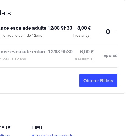
lets
nce escalade adulte 12/08 9h30
8,00
€
-
+
Quantité
nt et adulte de + de 12ans
1
restant(s)
nce escalade enfant 12/08 9h30
6,00
€
Épuisé
nt de 6 à 12 ans
0
restant(s)
Obtenir Billets
TEUR
LIEU
tions
Structure d’esacalade