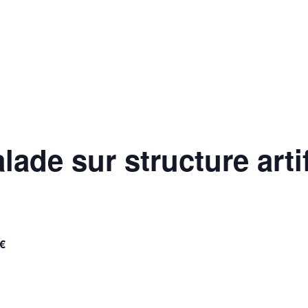
 QUOTIDIEN
DÉCOUVRIR ALLEMOND
MES DÉ
ade sur structure artif
0€