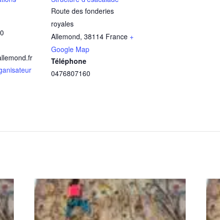
Route des fonderies
royales
60
Allemond
,
38114
France
+
Google Map
llemond.fr
Téléphone
rganisateur
0476807160