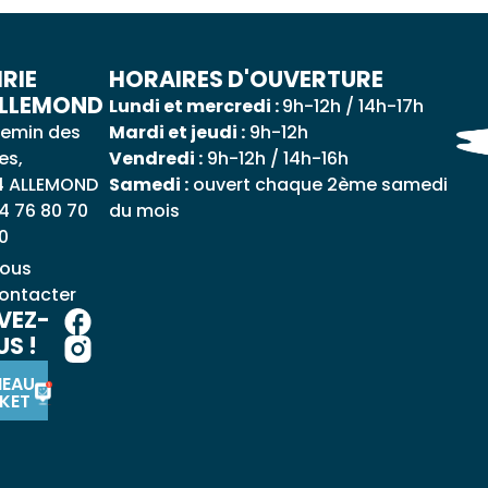
RIE
HORAIRES D'OUVERTURE
ALLEMOND
Lundi et mercredi :
9h-12h / 14h-17h
emin des
Mardi et jeudi :
9h-12h
es,
Vendredi :
9h-12h / 14h-16h
4 ALLEMOND
Samedi :
ouvert chaque 2ème samedi
4 76 80 70
du mois
0
ous
ontacter
VEZ-
S !
NEAU
KET