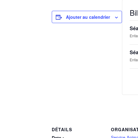
Bil
Ajouter au calendrier
Séa
Enfa
Séa
Enfa
DÉTAILS
ORGANISA
Service Anima
Date :