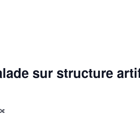
 QUOTIDIEN
DÉCOUVRIR ALLEMOND
MES DÉ
ade sur structure artif
0€