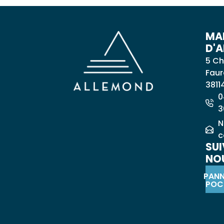
MAI
D'
5 Ch
Faur
3811
0
3
N
c
SUI
NOU
PAN
POC