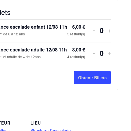
lets
nce escalade enfant 12/08 11h
6,00
€
-
+
Quantité
nt de 6 à 12 ans
5
restant(s)
nce escalade adulte 12/08 11h
8,00
€
-
+
Quantité
nt et adulte de + de 12ans
4
restant(s)
Obtenir Billets
TEUR
LIEU
tions
Structure d’esacalade