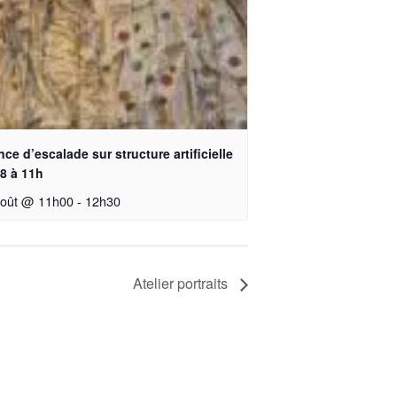
ce d’escalade sur structure artificielle
8 à 11h
août @ 11h00
-
12h30
Atelier portraits