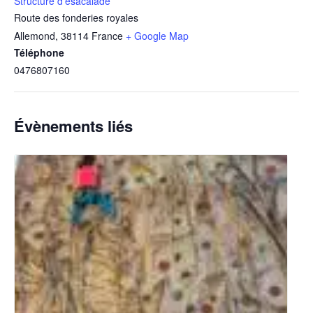
Structure d’esacalade
Route des fonderies royales
Allemond
,
38114
France
+ Google Map
Téléphone
0476807160
Évènements liés