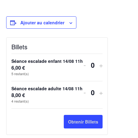
Ajouter au calendrier
Billets
Séance escalade enfant 14/08 11h
-
+
Quantité
6,00
€
5
restant(s)
Séance escalade adulte 14/08 11h
-
+
Quantité
8,00
€
4
restant(s)
Obtenir Billets