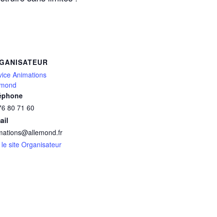
GANISATEUR
vice Animations
emond
éphone
76 80 71 60
ail
mations@allemond.fr
 le site Organisateur