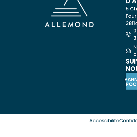
D'
5 Ch
Faur
3811
0
3
N
c
SUI
NOU
PAN
POC
Accessibilité
Confide