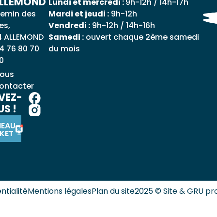
ALLEMOND
Lundi et mercredi :
9h-12h / 14h-17h
emin des
Mardi et jeudi :
9h-12h
es,
Vendredi :
9h-12h / 14h-16h
4 ALLEMOND
Samedi :
ouvert chaque 2ème samedi
4 76 80 70
du mois
0
ous
ontacter
VEZ-
S !
NEAU
KET
ntialité
Mentions légales
Plan du site
2025 © Site & GRU pr