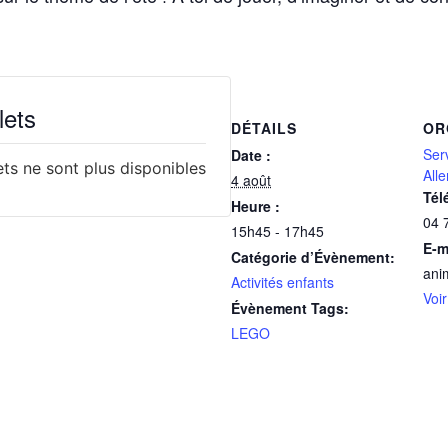
lets
DÉTAILS
OR
Ser
Date :
lets ne sont plus disponibles
All
4 août
Tél
Heure :
04 
15h45 - 17h45
E-m
Catégorie d’Évènement:
ani
Activités enfants
Voir
Évènement Tags:
LEGO