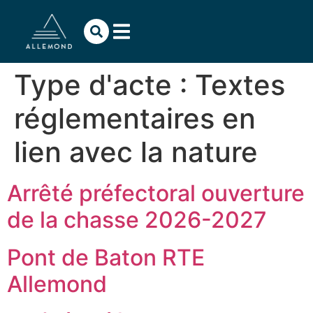
contenu
principal
Type d'acte :
Textes
réglementaires en
lien avec la nature
Arrêté préfectoral ouverture
de la chasse 2026-2027
Pont de Baton RTE
Allemond