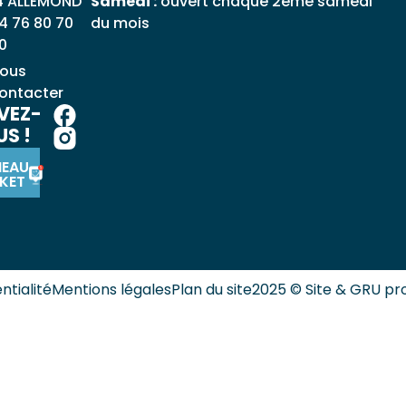
4 ALLEMOND
Samedi :
ouvert chaque 2ème samedi
4 76 80 70
du mois
0
ous
ontacter
VEZ-
S !
NEAU
KET
ntialité
Mentions légales
Plan du site
2025 © Site & GRU pr