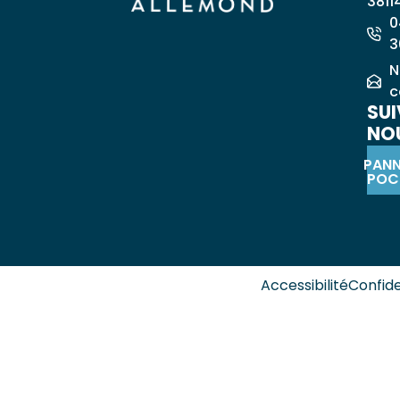
3811
0
3
N
c
SUI
NOU
PAN
POC
Accessibilité
Confide