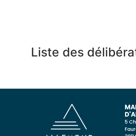
contenu
principal
MON VILLAGE
MON
Liste des délibéra
MAI
D'
5 Ch
Faur