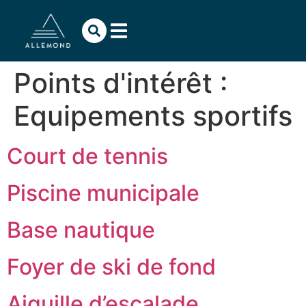
contenu
principal
Points d'intérêt :
Equipements sportifs
Court de tennis
Piscine municipale
Base nautique
Foyer de ski de fond
Aiguille d’escalade