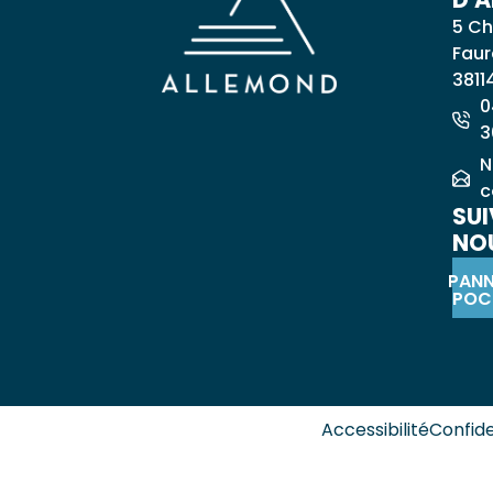
5 Ch
Faur
3811
0
3
N
c
SUI
NOU
PAN
POC
Accessibilité
Confide