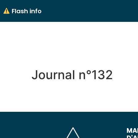
contenu
principal
Flash info
MON VILLAGE
MON
Journal n°132
MAI
D'