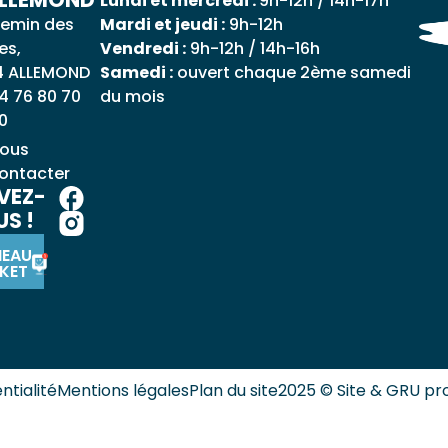
Lundi et mercredi :
9h-12h / 14h-17h
emin des
Mardi et jeudi :
9h-12h
es,
Vendredi :
9h-12h / 14h-16h
4 ALLEMOND
Samedi :
ouvert chaque 2ème samedi
4 76 80 70
du mois
0
ous
ontacter
VEZ-
S !
NEAU
KET
ntialité
Mentions légales
Plan du site
2025 © Site & GRU pr