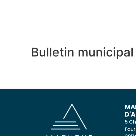
contenu
principal
MON VILLAGE
MON
Bulletin municipa
MAI
D'
5 Ch
Faur