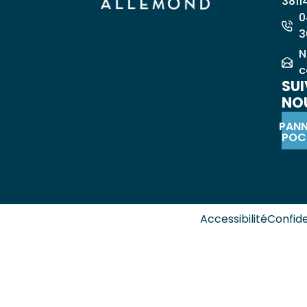
3811
0
3
N
c
SUI
NOU
PAN
POC
Accessibilité
Confide