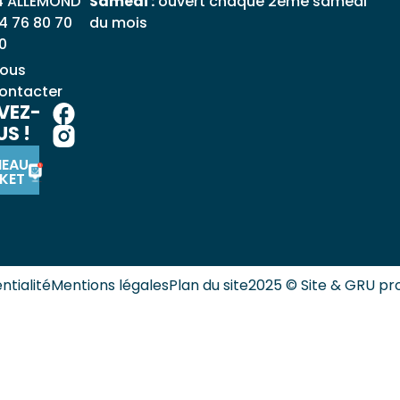
4 ALLEMOND
Samedi :
ouvert chaque 2ème samedi
4 76 80 70
du mois
0
ous
ontacter
VEZ-
S !
NEAU
KET
ntialité
Mentions légales
Plan du site
2025 © Site & GRU pr