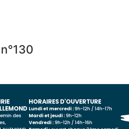
 QUOTIDIEN
DÉCOUVRIR ALLEMOND
MES DÉ
l n°130
RIE
HORAIRES D'OUVERTURE
ALLEMOND
Lundi et mercredi :
9h-12h / 14h-17h
emin des
Mardi et jeudi :
9h-12h
es,
Vendredi :
9h-12h / 14h-16h