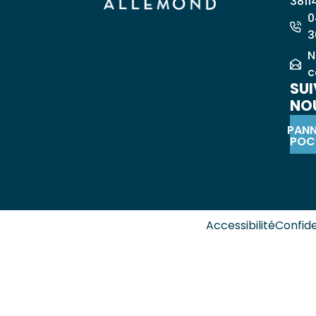
3811
0
3
N
c
SUI
NOU
PAN
POC
Accessibilité
Confide