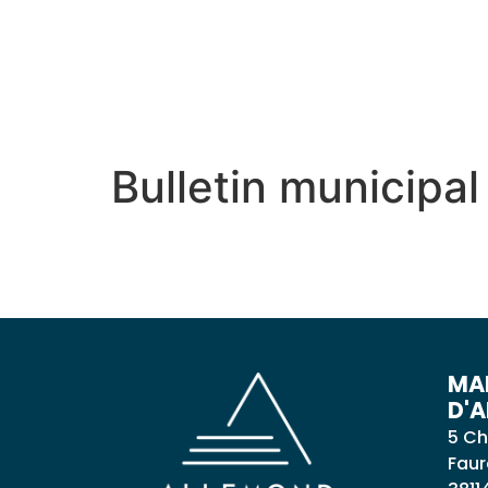
contenu
principal
MON VILLAGE
MON
Bulletin municipal
MAI
D'
5 Ch
Faur