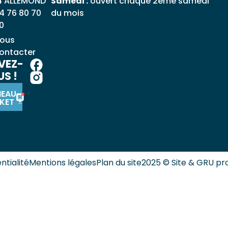
4 ALLEMOND
Samedi :
ouvert chaque 2ème samedi
4 76 80 70
du mois
0
ous
ontacter
VEZ-
S !
NEAU
KET
ntialité
Mentions légales
Plan du site
2025 © Site & GRU pr