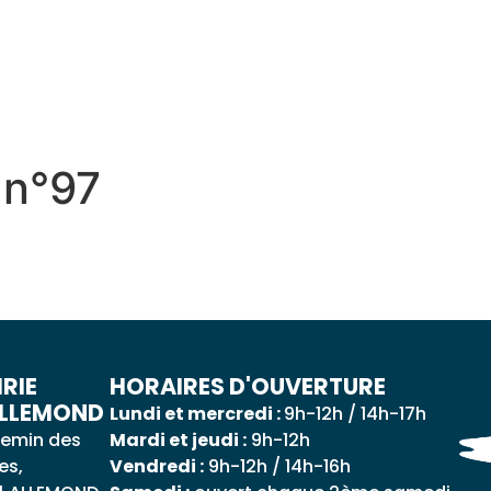
 QUOTIDIEN
DÉCOUVRIR ALLEMOND
MES DÉ
 n°97
RIE
HORAIRES D'OUVERTURE
ALLEMOND
Lundi et mercredi :
9h-12h / 14h-17h
emin des
Mardi et jeudi :
9h-12h
es,
Vendredi :
9h-12h / 14h-16h