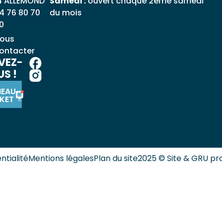
4 ALLEMOND
Samedi :
ouvert chaque 2ème samedi
4 76 80 70
du mois
0
ous
ontacter
VEZ-
S !
NEAU
KET
ntialité
Mentions légales
Plan du site
2025 © Site & GRU pr