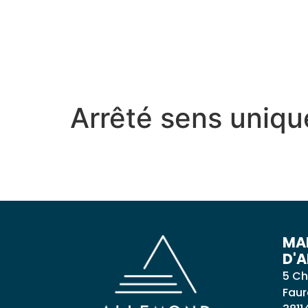
contenu
principal
MON VILLAGE
MON
Arrêté sens uniq
MAI
D'
5 Ch
Faur