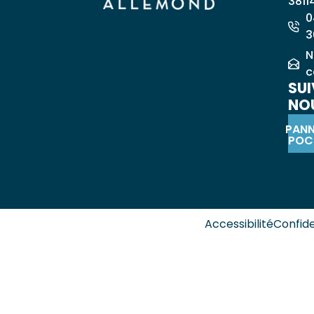
3811
0
3
N
c
SUI
NOU
PAN
POC
Accessibilité
Confide