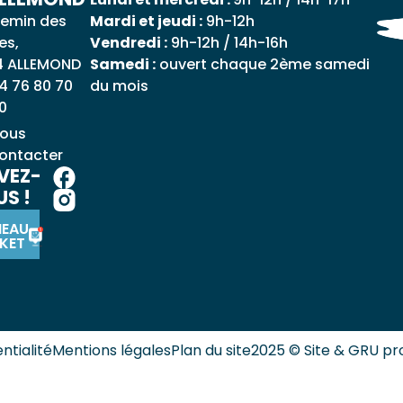
emin des
Mardi et jeudi :
9h-12h
es,
Vendredi :
9h-12h / 14h-16h
4 ALLEMOND
Samedi :
ouvert chaque 2ème samedi
4 76 80 70
du mois
0
ous
ontacter
VEZ-
S !
NEAU
KET
ntialité
Mentions légales
Plan du site
2025 © Site & GRU pr