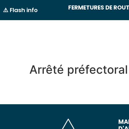
contenu
FERMETURES DE ROUT
principal
⚠️ Flash info
MON VILLAGE
MON
Arrêté préfectora
MAI
D'