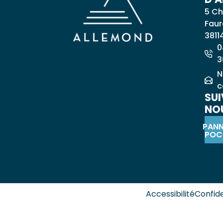
5 Ch
Faur
3811
0
3
N
c
SUI
NOU
PAN
POC
Accessibilité
Confide