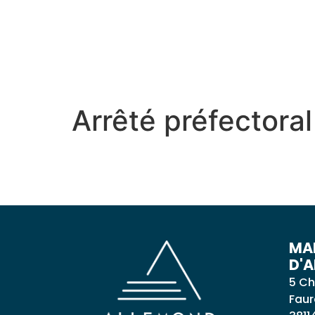
contenu
principal
MON VILLAGE
MON
Arrêté préfectoral
MAI
D'
5 Ch
Faur