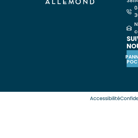
3811
0
3
N
c
SUI
NOU
PAN
POC
Accessibilité
Confide