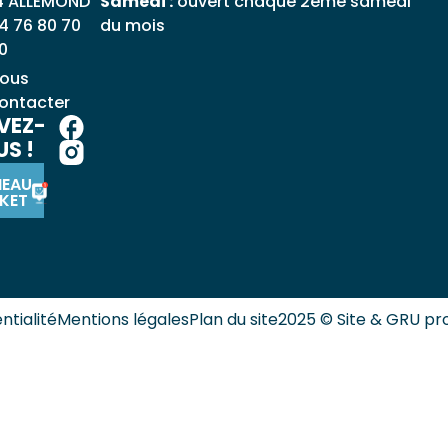
4 ALLEMOND
Samedi :
ouvert chaque 2ème samedi
4 76 80 70
du mois
0
ous
ontacter
VEZ-
S !
NEAU
KET
ntialité
Mentions légales
Plan du site
2025 © Site & GRU pr