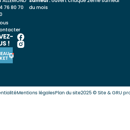
4 ALLEMOND
Samedi :
ouvert chaque 2ème samedi
4 76 80 70
du mois
0
ous
ontacter
VEZ-
S !
NEAU
KET
ntialité
Mentions légales
Plan du site
2025 © Site & GRU pr