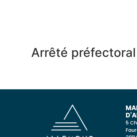
contenu
principal
MON VILLAGE
MON
Arrêté préfectora
MAI
D'
5 Ch
Faur