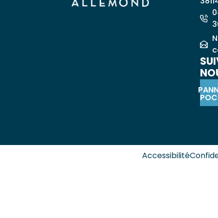
3811
0
3
N
c
SUI
NOU
PAN
POC
Accessibilité
Confide