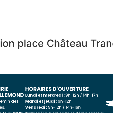
 QUOTIDIEN
DÉCOUVRIR ALLEMOND
MES DÉ
tion place Château Tran
RIE
HORAIRES D'OUVERTURE
ALLEMOND
Lundi et mercredi :
9h-12h / 14h-17h
emin des
Mardi et jeudi :
9h-12h
es,
Vendredi :
9h-12h / 14h-16h