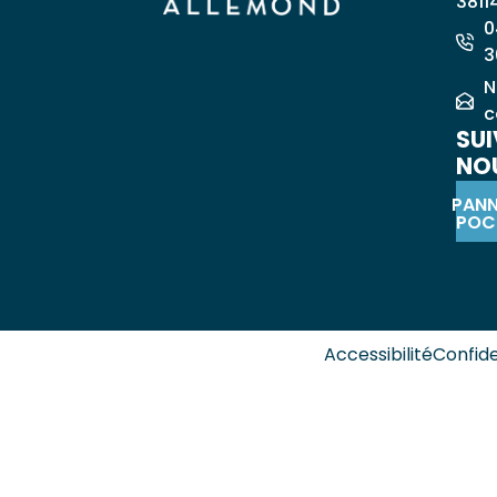
3811
0
3
N
c
SUI
NOU
PAN
POC
Accessibilité
Confide