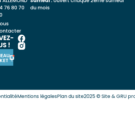
4 ALLEMOND
Samedi :
ouvert chaque 2ème samedi
4 76 80 70
du mois
0
ous
ontacter
VEZ-
S !
NEAU
KET
ntialité
Mentions légales
Plan du site
2025 © Site & GRU pr