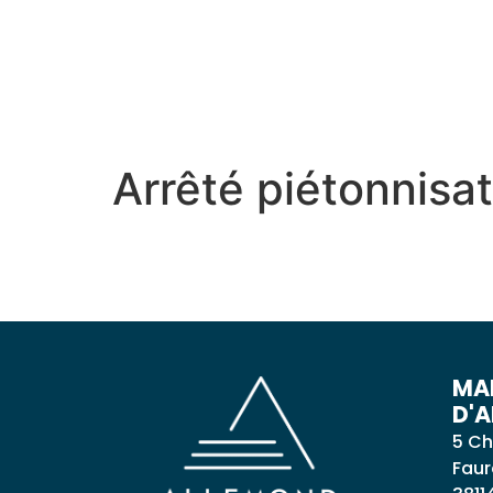
contenu
principal
MON VILLAGE
MON
Arrêté piétonnisa
MAI
D'
5 Ch
Faur